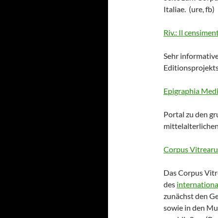
Italiae. (ure, fb)
Riv.: Il censimen
Sehr informativ
Editionsprojekts
Epigraphia Medie
Portal zu den g
mittelalterlichen
Corpus Vitrear
Das Corpus Vitr
des
internation
zunächst den Ge
sowie in den Mu