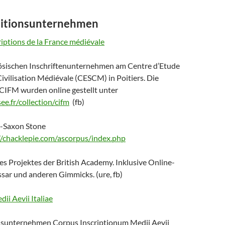
ditionsunternehmen
iptions de la France médiévale
ösischen Inschriftenunternehmen am Centre d’Etude
ivilisation Médiévale (CESCM) in Poitiers. Die
CIFM wurden online gestellt unter
e.fr/collection/cifm
(fb)
o-Saxon Stone
//chacklepie.com/ascorpus/index.php
 des Projektes der British Academy. Inklusive Online-
sar und anderen Gimmicks. (ure, fb)
ii Aevii Italiae
usunternehmen Corpus Inscriptionum Medii Aevii