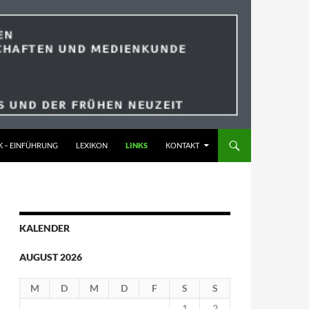
K – EINFÜHRUNG
LEXIKON
LINKS
KONTAKT
KALENDER
AUGUST 2026
M
D
M
D
F
S
S
1
2