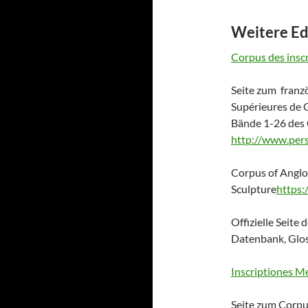
Weitere E
Corpus des inscr
Seite zum franz
Supérieures de C
Bände 1-26 des 
http://www.perse
Corpus of Angl
Sculpture
https:
Offizielle Seite
Datenbank, Glos
Inscriptiones Med
Seite zum Corp