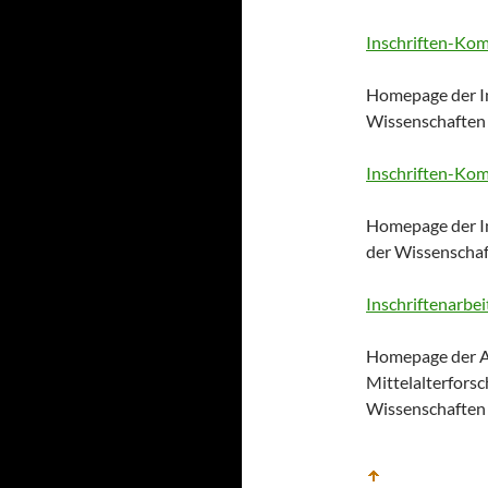
Inschriften-Ko
Homepage der I
Wissenschaften 
Inschriften-Ko
Homepage der I
der Wissenscha
Inschriftenarbei
Homepage der Ar
Mittelalterfors
Wissenschaften