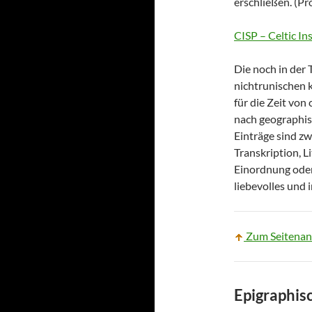
erschließen. (P
CISP – Celtic In
Die noch in der 
nichtrunischen k
für die Zeit von
nach geographis
Einträge sind zw
Transkription, Li
Einordnung oder
liebevolles und 
Zum Seitenan
Epigraphis