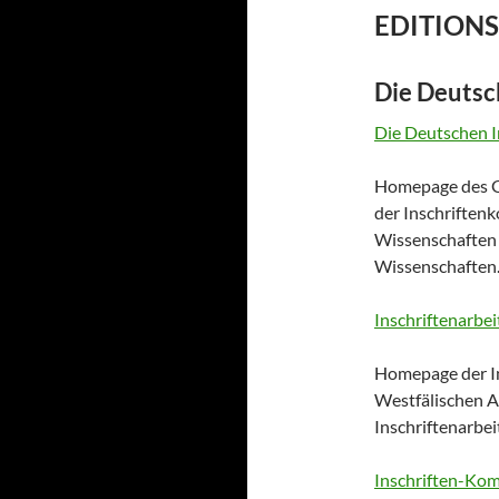
EDITION
Die Deutsch
Die Deutschen I
Homepage des G
der Inschriften
Wissenschaften 
Wissenschaften
Inschriftenarbei
Homepage der I
Westfälischen A
Inschriftenarbei
Inschriften-Ko