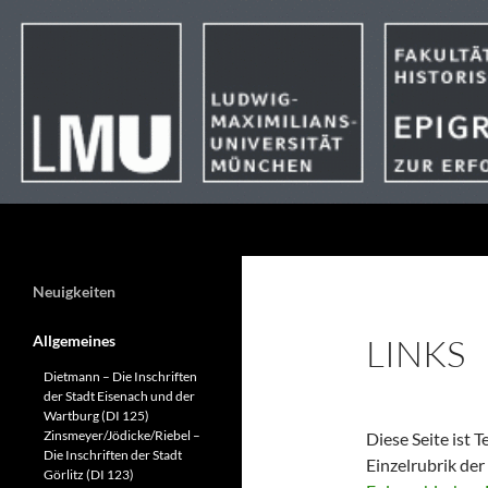
Suchen
Neuigkeiten
Allgemeines
LINKS
Dietmann – Die Inschriften
der Stadt Eisenach und der
Wartburg (DI 125)
Zinsmeyer/Jödicke/Riebel –
Diese Seite ist T
Die Inschriften der Stadt
Einzelrubrik der
Görlitz (DI 123)