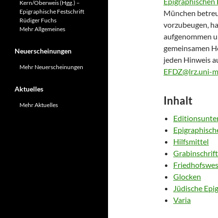
Epigraphischen
Kern/Oberweis (Hgg.) –
Epigraphische Festschrift
München betreu
Rüdiger Fuchs
vorzubeugen, ha
Mehr Allgemeines
aufgenommen und
gemeinsamen Hom
Neuerscheinungen
jeden Hinweis au
Mehr Neuerscheinungen
EFDZ@lrz.uni-m
Aktuelles
Inhalt
Mehr Aktuelles
Editionsunt
Epigraphisch
Hilfsmittel
Grabinschrif
Friedhofswe
Glocken
Jüdische Epi
Varia