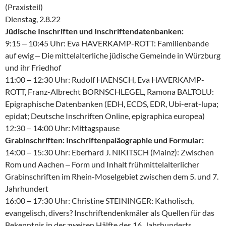
(Praxisteil)
Dienstag, 2.8.22
Jüdische Inschriften und Inschriftendatenbanken:
9:15 ‒ 10:45 Uhr: Eva HAVERKAMP-ROTT: Familienbande
auf ewig ‒ Die mittelalterliche jüdische Gemeinde in Würzburg
und ihr Friedhof
11:00 ‒ 12:30 Uhr: Rudolf HAENSCH, Eva HAVERKAMP-
ROTT, Franz-Albrecht BORNSCHLEGEL, Ramona BALTOLU:
Epigraphische Datenbanken (EDH, ECDS, EDR, Ubi-erat-lupa;
epidat; Deutsche Inschriften Online, epigraphica europea)
12:30 ‒ 14:00 Uhr: Mittagspause
Grabinschriften: Inschriftenpaläographie und Formular:
14:00 ‒ 15:30 Uhr: Eberhard J. NIKITSCH (Mainz): Zwischen
Rom und Aachen ‒ Form und Inhalt frühmittelalterlicher
Grabinschriften im Rhein-Moselgebiet zwischen dem 5. und 7.
Jahrhundert
16:00 ‒ 17:30 Uhr: Christine STEININGER: Katholisch,
evangelisch, divers? Inschriftendenkmäler als Quellen für das
Bekenntnis in der zweiten Hälfte des 16. Jahrhunderts