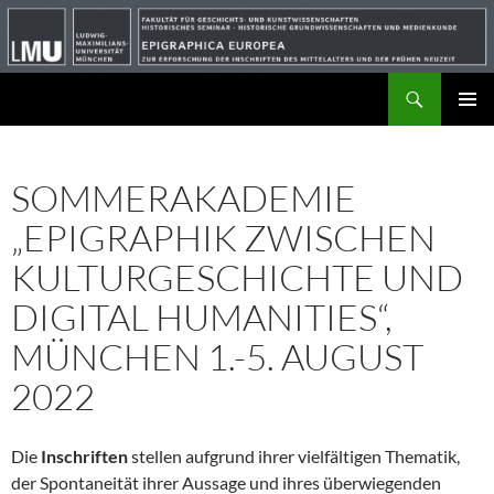
Suchen
ZUM
PRIMÄR
INHALT
MENÜ
SPRINGEN
SOMMERAKADEMIE
„EPIGRAPHIK ZWISCHEN
KULTURGESCHICHTE UND
DIGITAL HUMANITIES“,
MÜNCHEN 1.-5. AUGUST
2022
Die
Inschriften
stellen aufgrund ihrer vielfältigen Thematik,
der Spontaneität ihrer Aussage und ihres überwiegenden