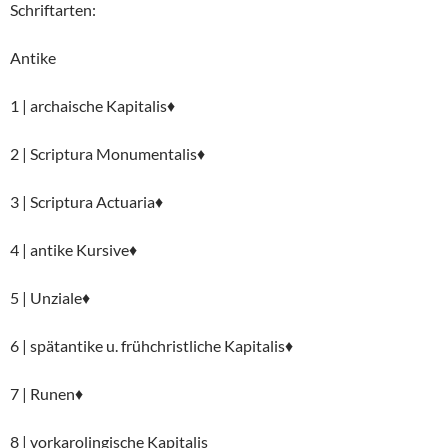
Schriftarten:
Antike
1 | archaische Kapitalis♦
2 | Scriptura Monumentalis♦
3 | Scriptura Actuaria♦
4 | antike Kursive♦
5 | Unziale♦
6 | spätantike u. frühchristliche Kapitalis♦
7 | Runen♦
8 | vorkarolingische Kapitalis