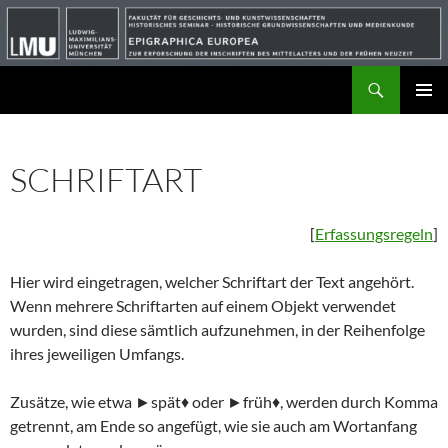
Suchen
ZUM
PRIMÄR
INHALT
MENÜ
SPRINGEN
SCHRIFTART
[
Erfassungsregeln
]
Hier wird eingetragen, welcher Schriftart der Text angehört.
Wenn mehrere Schriftarten auf einem Objekt verwendet
wurden, sind diese sämtlich aufzunehmen, in der Reihenfolge
ihres jeweiligen Umfangs.
Zusätze, wie etwa ►spät♦ oder ►früh♦, werden durch Komma
getrennt, am Ende so angefügt, wie sie auch am Wortanfang