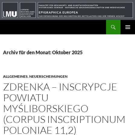
Suchen
ZUM
PRIMÄR
INHALT
MENÜ
SPRINGEN
Archiv für den Monat: Oktober 2025
ALLGEMEINES
,
NEUERSCHEINUNGEN
ZDRENKA – INSCRYPCJE
POWIATU
MYŚLIBORSKIEGO
(CORPUS INSCRIPTIONUM
POLONIAE 11,2)