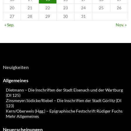
20
21
22
23
24
25
26
27
28
29
30
31
« Sep.
Nov. »
Neuigkeiten
Allgemeines
Dietmann – Die Inschriften der Stadt Eisenach und der Wartburg
(DI 125)
Zinsmeyer/Jödicke/Riebel – Die Inschriften der Stadt Görlitz (DI
123)
Kern/Oberweis (Hgg.) – Epigraphische Festschrift Rüdiger Fuchs
Mehr Allgemeines
Neuerscheinungen