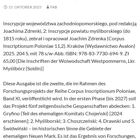
15. OKTOBER 2025
FAB
Inscrypcje województwa zachodniopomorskiego, pod redakcją
Joachima Zdrenki, 2: Inscrypcje powiatu myśliborskiego (do
1815 roku), zebrał i opracował Joachim Zdrenka (Corpus
Inscriptionum Poloniae 11,2). Kraków (Wydawnictwo Avalon)
2025. 204 S. mit 78 s/w-Abb. ISBN: 978-83-7730-694-9. Zł
65,00 [Die Inschriften der Woiwodschaft Westpommerns, Lkr.
Myślibórz (Soldin)]
Diese Ausgabe ist die zweite, die im Rahmen des
Forschungsprojekts der Reihe Corpus Inscriptionum Poloniae,
Band XI, veröffentlicht wird. In der ersten Phase (bis 2027) soll
das Projekt fünf zeitgenössische Gespanschaften abdecken: 1.
Gryfino (Teil des ehemaligen Komitats Chojeński) [2024
erschienen]; 2. Myśliborski; 3. Choszczeński; 4. Drawski und 5.
Świdwiński – im historischen Sinne die Gebiete der
ehemaligen Neuen Mark. Es ist das Ergebnis von Forschungen,