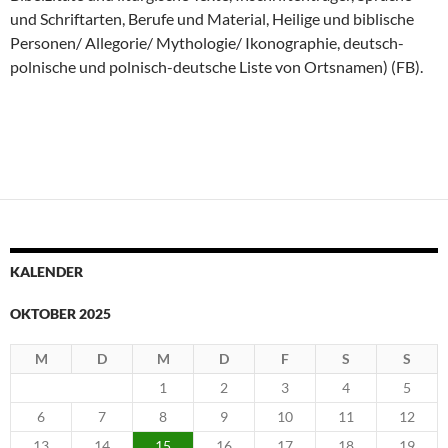
und Schriftarten, Berufe und Material, Heilige und
biblische
Personen/ Allegorie/ Mythologie/ Ikonographie, d
eutsch-
polnische und polnisch-deutsche Liste von Ortsnamen) (FB).
KALENDER
OKTOBER 2025
M
D
M
D
F
S
S
1
2
3
4
5
6
7
8
9
10
11
12
13
14
15
16
17
18
19