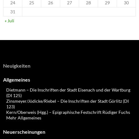
24
25
26
27
28
29
30
31
« Juli
Neuigkeiten
Allgemeines
Dietmann – Die Inschriften der Stadt Eisenach und der Wartburg
(DI 125)
Zinsmeyer/Jödicke/Riebel – Die Inschriften der Stadt Görlitz (DI
123)
Kern/Oberweis (Hgg.) – Epigraphische Festschrift Rüdiger Fuchs
Mehr Allgemeines
Neuerscheinungen