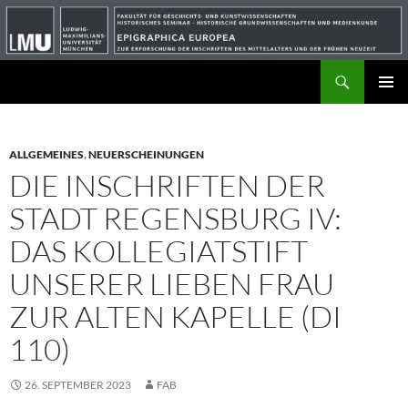
Suchen
ZUM
PRIMÄR
INHALT
MENÜ
SPRINGEN
ALLGEMEINES
,
NEUERSCHEINUNGEN
DIE INSCHRIFTEN DER
STADT REGENSBURG IV:
DAS KOLLEGIATSTIFT
UNSERER LIEBEN FRAU
ZUR ALTEN KAPELLE (DI
110)
26. SEPTEMBER 2023
FAB