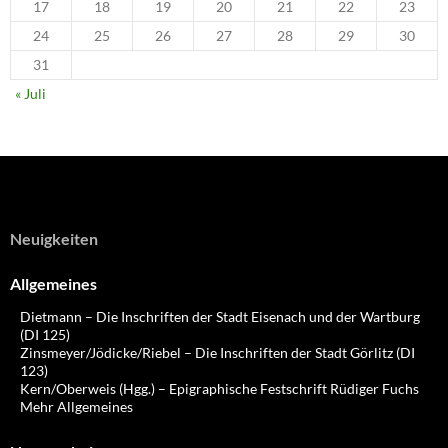
17
18
19
20
21
22
23
24
25
26
27
28
29
30
31
« Juli
Neuigkeiten
Allgemeines
Dietmann – Die Inschriften der Stadt Eisenach und der Wartburg
(DI 125)
Zinsmeyer/Jödicke/Riebel – Die Inschriften der Stadt Görlitz (DI
123)
Kern/Oberweis (Hgg.) – Epigraphische Festschrift Rüdiger Fuchs
Mehr Allgemeines