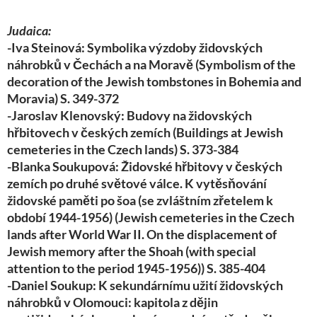
Judaica:
-Iva Steinová: Symbolika výzdoby židovských
náhrobků v Čechách a na Moravě (Symbolism of the
decoration of the Jewish tombstones in Bohemia and
Moravia) S. 349-372
-Jaroslav Klenovský: Budovy na židovských
hřbitovech v českých zemích (Buildings at Jewish
cemeteries in the Czech lands) S. 373-384
-Blanka Soukupová: Židovské hřbitovy v českých
zemích po druhé světové válce. K vytěsňování
židovské paměti po šoa (se zvláštním zřetelem k
období 1944-1956) (Jewish cemeteries in the Czech
lands after World War II. On the displacement of
Jewish memory after the Shoah (with special
attention to the period 1945-1956)) S. 385-404
-Daniel Soukup: K sekundárnímu užití židovských
náhrobků v Olomouci: kapitola z dějin