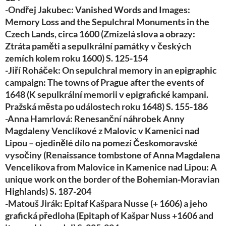
-Ondřej Jakubec: Vanished Words and Images:
Memory Loss and the Sepulchral Monuments in the
Czech Lands, circa 1600 (Zmizelá slova a obrazy:
Ztráta paměti a sepulkrální památky v českých
zemích kolem roku 1600) S. 125-154
-Jiří Roháček: On sepulchral memory in an epigraphic
campaign: The towns of Prague after the events of
1648 (K sepulkrální memorii v epigrafické kampani.
Pražská města po událostech roku 1648) S. 155-186
-Anna Hamrlová: Renesanční náhrobek Anny
Magdaleny Venclíkové z Malovic v Kamenici nad
Lipou – ojedinělé dílo na pomezí Českomoravské
vysočiny (Renaissance tombstone of Anna Magdalena
Vencelikova from Malovice in Kamenice nad Lipou: A
unique work on the border of the Bohemian-Moravian
Highlands) S. 187-204
-Matouš Jirák: Epitaf Kašpara Nusse (+ 1606) a jeho
grafická předloha (Epitaph of Kašpar Nuss +1606 and