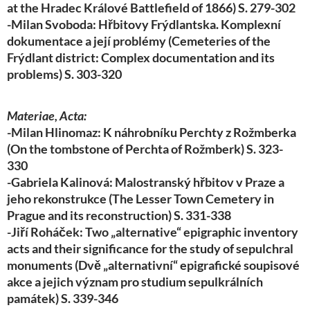
at the Hradec Králové Battlefield of 1866) S. 279-302
-Milan Svoboda: Hřbitovy Frýdlantska. Komplexní
dokumentace a její problémy (Cemeteries of the
Frýdlant district: Complex documentation and its
problems) S. 303-320
Materiae, Acta:
-Milan Hlinomaz: K náhrobníku Perchty z Rožmberka
(On the tombstone of Perchta of Rožmberk) S. 323-
330
-Gabriela Kalinová: Malostranský hřbitov v Praze a
jeho rekonstrukce (The Lesser Town Cemetery in
Prague and its reconstruction) S. 331-338
-Jiří Roháček: Two „alternative“ epigraphic inventory
acts and their significance for the study of sepulchral
monuments (Dvě „alternativní“ epigrafické soupisové
akce a jejich význam pro studium sepulkrálních
památek) S. 339-346