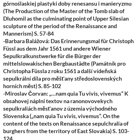
górnoślaskiej plastyki doby renesansu i manieryzmu
(The Production of the Master of the Tomb slab of
Dluhomil as the culminating point of Upper Silesian
sculpture of the period of the Renaissance and
Mannerism) S. 57-84
-Barbara Balážová: Das Erinnerungsmal für Christoph
Füssl aus dem Jahr 1561 und andere Wiener
Sepulkralkunstwerke für die Bürger der
mittelslowakischen Bergbaustädte (Památník pro
Christopha Füssla z roku 1561 a další vídeňská
sepulkrální díla pro měšťany středoslovenských
horních měst) S. 85-102
-Miroslav Čorvan: „…nam quia Tu vivis, vivemus“ K
obsahovej náplni textov na ranonovovekych
sepulkraliách měsťanov z územia východného
Slovenska („nam quia Tu vivis, vivemus“. On the
content of the texts on Renaissance sepulchralia of
burghers from the territory of East Slovakia) S. 103-
124