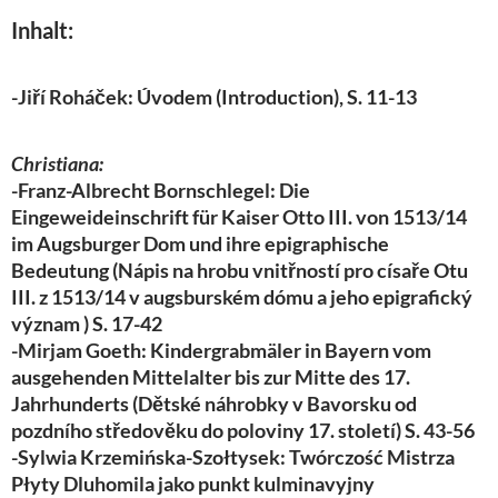
Inhalt:
-Jiří Roháček: Úvodem (Introduction), S. 11-13
Christiana:
-Franz-Albrecht Bornschlegel: Die
Eingeweideinschrift für Kaiser Otto III. von 1513/14
im Augsburger Dom und ihre epigraphische
Bedeutung (Nápis na hrobu vnitřností pro císaře Otu
III. z 1513/14 v augsburském dómu a jeho epigrafický
význam ) S. 17-42
-Mirjam Goeth: Kindergrabmäler in Bayern vom
ausgehenden Mittelalter bis zur Mitte des 17.
Jahrhunderts (Dětské náhrobky v Bavorsku od
pozdního středověku do poloviny 17. století) S. 43-56
-Sylwia Krzemińska-Szołtysek: Twórczość Mistrza
Płyty Dluhomila jako punkt kulminavyjny