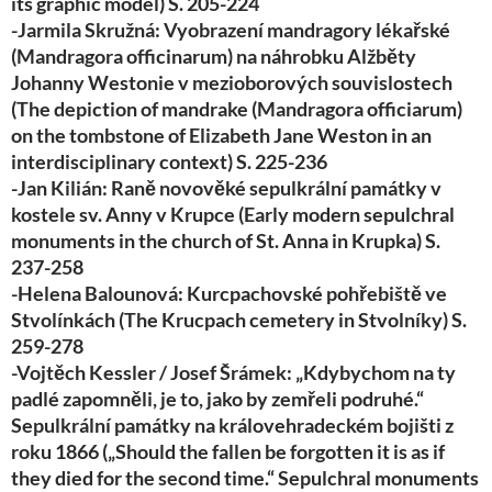
its graphic model) S. 205-224
-Jarmila Skružná: Vyobrazení mandragory lékařské
(Mandragora officinarum) na náhrobku Alžběty
Johanny Westonie v mezioborových souvislostech
(The depiction of mandrake (Mandragora officiarum)
on the tombstone of Elizabeth Jane Weston in an
interdisciplinary context) S. 225-236
-Jan Kilián: Raně novověké sepulkrální památky v
kostele sv. Anny v Krupce (Early modern sepulchral
monuments in the church of St. Anna in Krupka) S.
237-258
-Helena Balounová: Kurcpachovské pohřebiště ve
Stvolínkách (The Krucpach cemetery in Stvolníky) S.
259-278
-Vojtěch Kessler / Josef Šrámek: „Kdybychom na ty
padlé zapomněli, je to, jako by zemřeli podruhé.“
Sepulkrální památky na královehradeckém bojišti z
roku 1866 („Should the fallen be forgotten it is as if
they died for the second time.“ Sepulchral monuments