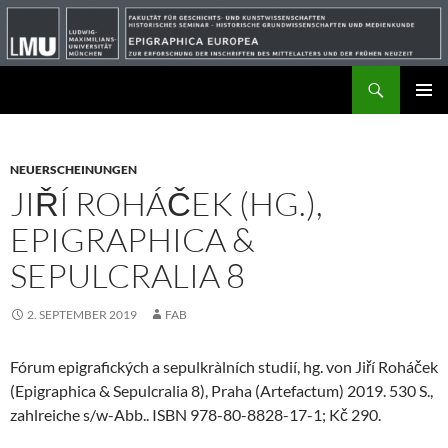
Suchen
ZUM
PRIMÄR
INHALT
MENÜ
SPRINGEN
NEUERSCHEINUNGEN
JIŘÍ ROHÁČEK (HG.),
EPIGRAPHICA &
SEPULCRALIA 8
2. SEPTEMBER 2019
FAB
Fórum epigrafických a sepulkràlních studií, hg. von Jiří Roháček
(Epigraphica & Sepulcralia 8), Praha (Artefactum) 2019. 530 S.,
zahlreiche s/w-Abb.. ISBN 978-80-8828-17-1; Kč 290.