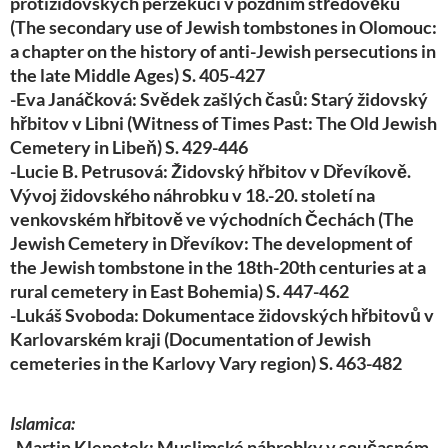
protižidovských perzekucí v pozdním středověku
(The secondary use of Jewish tombstones in Olomouc:
a chapter on the history of anti-Jewish persecutions in
the late Middle Ages) S. 405-427
-Eva Janáčková: Svědek zašlých časů: Starý židovský
hřbitov v Libni (Witness of Times Past: The Old Jewish
Cemetery in Libeň) S. 429-446
-Lucie B. Petrusová: Židovský hřbitov v Dřevíkově.
Vývoj židovského náhrobku v 18.-20. století na
venkovském hřbitově ve východních Čechách (The
Jewish Cemetery in Dřevíkov: The development of
the Jewish tombstone in the 18th-20th centuries at a
rural cemetery in East Bohemia) S. 447-462
-Lukáš Svoboda: Dokumentace židovských hřbitovů v
Karlovarském kraji (Documentation of Jewish
cemeteries in the Karlovy Vary region) S. 463-482
Islamica:
-Martin Klepetek: Muslimské náhrobky v současném