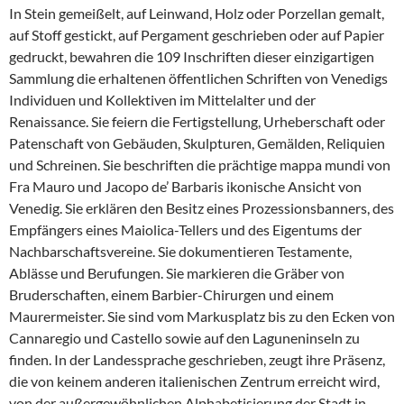
In Stein gemeißelt, auf Leinwand, Holz oder Porzellan gemalt,
auf Stoff gestickt, auf Pergament geschrieben oder auf Papier
gedruckt, bewahren die 109 Inschriften dieser einzigartigen
Sammlung die erhaltenen öffentlichen Schriften von Venedigs
Individuen und Kollektiven im Mittelalter und der
Renaissance. Sie feiern die Fertigstellung, Urheberschaft oder
Patenschaft von Gebäuden, Skulpturen, Gemälden, Reliquien
und Schreinen. Sie beschriften die prächtige mappa mundi von
Fra Mauro und Jacopo de’ Barbaris ikonische Ansicht von
Venedig. Sie erklären den Besitz eines Prozessionsbanners, des
Empfängers eines Maiolica-Tellers und des Eigentums der
Nachbarschaftsvereine. Sie dokumentieren Testamente,
Ablässe und Berufungen. Sie markieren die Gräber von
Bruderschaften, einem Barbier-Chirurgen und einem
Maurermeister. Sie sind vom Markusplatz bis zu den Ecken von
Cannaregio und Castello sowie auf den Laguneninseln zu
finden. In der Landessprache geschrieben, zeugt ihre Präsenz,
die von keinem anderen italienischen Zentrum erreicht wird,
von der außergewöhnlichen Alphabetisierung der Stadt in