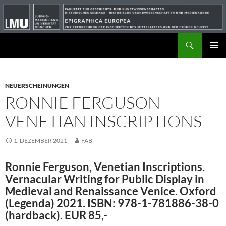
Suchen
ZUM
PRIMÄR
INHALT
MENÜ
SPRINGEN
NEUERSCHEINUNGEN
RONNIE FERGUSON –
VENETIAN INSCRIPTIONS
1. DEZEMBER 2021
FAB
Ronnie Ferguson, Venetian Inscriptions.
Vernacular Writing for Public Display in
Medieval and Renaissance Venice. Oxford
(Legenda) 2021. ISBN: 978-1-781886-38-0
(hardback). EUR 85,-