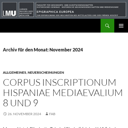
Suchen
ZUM
PRIMÄR
INHALT
MENÜ
SPRINGEN
Archiv für den Monat: November 2024
ALLGEMEINES
,
NEUERSCHEINUNGEN
CORPUS INSCRIPTIONUM
HISPANIAE MEDIAEVALIUM
8 UND 9
26. NOVEMBER 2024
FAB