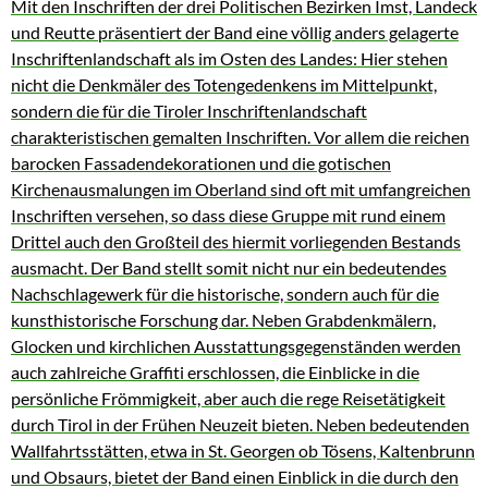
Mit den Inschriften der drei Politischen Bezirken Imst, Landeck
und Reutte präsentiert der Band eine völlig anders gelagerte
Inschriftenlandschaft als im Osten des Landes: Hier stehen
nicht die Denkmäler des Totengedenkens im Mittelpunkt,
sondern die für die Tiroler Inschriftenlandschaft
charakteristischen gemalten Inschriften. Vor allem die reichen
barocken Fassadendekorationen und die gotischen
Kirchenausmalungen im Oberland sind oft mit umfangreichen
Inschriften versehen, so dass diese Gruppe mit rund einem
Drittel auch den Großteil des hiermit vorliegenden Bestands
ausmacht. Der Band stellt somit nicht nur ein bedeutendes
Nachschlagewerk für die historische, sondern auch für die
kunsthistorische Forschung dar. Neben Grabdenkmälern,
Glocken und kirchlichen Ausstattungsgegenständen werden
auch zahlreiche Graffiti erschlossen, die Einblicke in die
persönliche Frömmigkeit, aber auch die rege Reisetätigkeit
durch Tirol in der Frühen Neuzeit bieten. Neben bedeutenden
Wallfahrtsstätten, etwa in St. Georgen ob Tösens, Kaltenbrunn
und Obsaurs, bietet der Band einen Einblick in die durch den