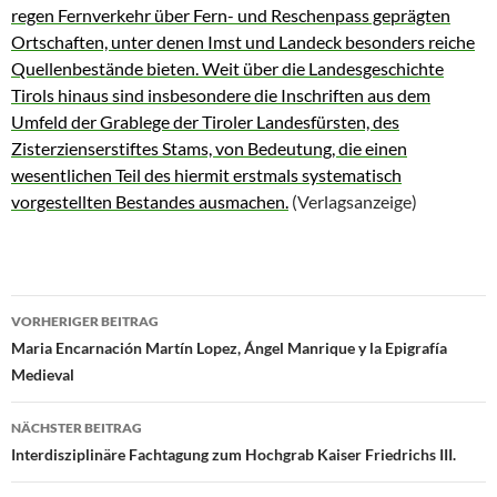
regen Fernverkehr über Fern- und Reschenpass geprägten
Ortschaften, unter denen Imst und Landeck besonders reiche
Quellenbestände bieten. Weit über die Landesgeschichte
Tirols hinaus sind insbesondere die Inschriften aus dem
Umfeld der Grablege der Tiroler Landesfürsten, des
Zisterzienserstiftes Stams, von Bedeutung, die einen
wesentlichen Teil des hiermit erstmals systematisch
vorgestellten Bestandes ausmachen.
(Verlagsanzeige)
Beitragsnavigation
VORHERIGER BEITRAG
Maria Encarnación Martín Lopez, Ángel Manrique y la Epigrafía
Medieval
NÄCHSTER BEITRAG
Interdisziplinäre Fachtagung zum Hochgrab Kaiser Friedrichs III.