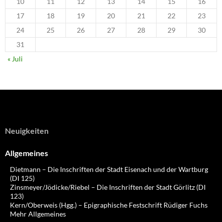
10
11
12
13
14
15
16
17
18
19
20
21
22
23
24
25
26
27
28
29
30
31
« Juli
Neuigkeiten
Allgemeines
Dietmann – Die Inschriften der Stadt Eisenach und der Wartburg
(DI 125)
Zinsmeyer/Jödicke/Riebel – Die Inschriften der Stadt Görlitz (DI
123)
Kern/Oberweis (Hgg.) – Epigraphische Festschrift Rüdiger Fuchs
Mehr Allgemeines