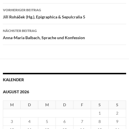
Beitragsnavigation
VORHERIGER BEITRAG
Jiří Roháček (Hg.), Epigraphica & Sepulcralia 5
NÄCHSTER BEITRAG
Anna-Maria Balbach, Sprache und Konfession
KALENDER
AUGUST 2026
M
D
M
D
F
S
S
1
2
3
4
5
6
7
8
9