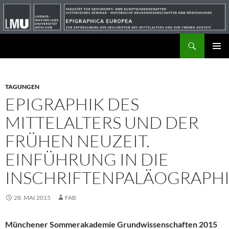
Suchen
ZUM
PRIMÄR
INHALT
MENÜ
SPRINGEN
TAGUNGEN
EPIGRAPHIK DES
MITTELALTERS UND DER
FRÜHEN NEUZEIT.
EINFÜHRUNG IN DIE
INSCHRIFTENPALÄOGRAPH
28. MAI 2015
FAB
Münchener Sommerakademie Grundwissenschaften 2015