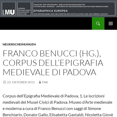
Suchen
ZUM
PRIMÄR
INHALT
MENÜ
SPRINGEN
NEUERSCHEINUNGEN
FRANCO BENUCCI (HG.),
CORPUS DELL’EPIGRAFIA
MEDIEVALE DI PADOVA
23. OKTOBER 2015
FAB
Corpus dell’Epigrafia Medievale di Padova, 1. Le iscrizioni
medievali dei Musei Civici di Padova. Museo d’Arte medievale
e moderna a cura di Franco Benucci con saggi di Simone
Benchiarin, Donato Gallo, Elisabetta Gastaldi, Nicoletta Giovè