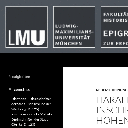
Suchen
Neuigkeiten
Allgemeines
NEUERSCHEINUNG
HARALD
Dietmann – Die Inschriften
der Stadt Eisenach und der
INSCH
Wartburg (DI 125)
Zinsmeyer/Jödicke/Riebel –
HOHENL
Die Inschriften der Stadt
Görlitz (DI 123)