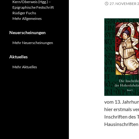
Kern/Oberweis (Hgg.) –
27. NOVEMBER 
Epigraphische Festschrift
Rüdiger Fuchs
Mehr Allgemeines
Neuerscheinungen
Mehr Neuerscheinungen
Aktuelles
Mehr Aktuelles
vom 13. Jahrhund
hier erstmals ve
Inschriften des
Hausinschriften