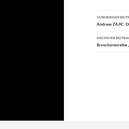
Beitragsn
VORHERIGER BEIT
Andreas ZAJIC: Di
NÄCHSTER BEITRA
Broschürenreihe „