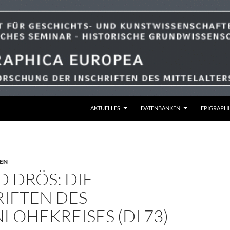
ZUM INHALT SPRINGEN
AKTUELLES
DATENBANKEN
EPIGRAPHI
EN
 DRÖS: DIE
RIFTEN DES
OHEKREISES (DI 73)