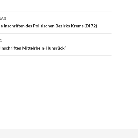
avigation
RAG
e Inschriften des Politischen Bezirks Krems (DI 72)
G
Inschriften Mittelrhein-Hunsrück“