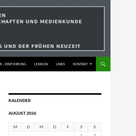
K – EINFÜHRUNG
LEXIKON
LINKS
KONTAKT
KALENDER
AUGUST 2026
M
D
M
D
F
S
S
1
2