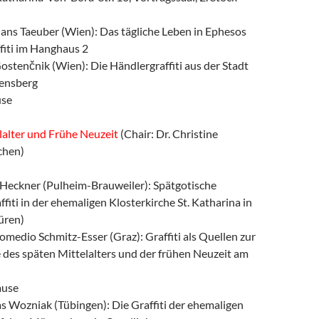
Hans Taeuber (Wien): Das tägliche Leben in Ephesos
fiti im Hanghaus 2
stenčnik (Wien): Die Händlergraffiti aus der Stadt
ensberg
use
elalter und Frühe Neuzeit
(Chair: Dr. Christine
chen)
e Heckner (Pulheim-Brauweiler): Spätgotische
iti in der ehemaligen Klosterkirche St. Katharina in
üren)
Romedio Schmitz-Esser (Graz): Graffiti als Quellen zur
 des späten Mittelalters und der frühen Neuzeit am
ause
s Wozniak (Tübingen): Die Graffiti der ehemaligen