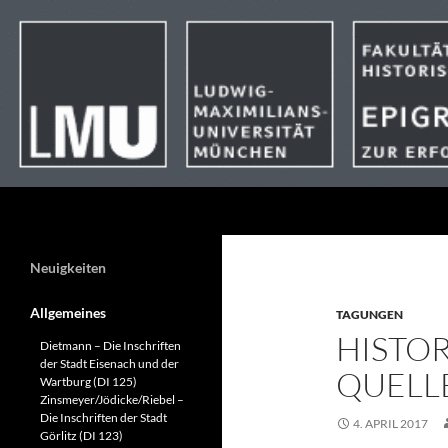
Suchen
Neuigkeiten
Allgemeines
TAGUNGEN
HISTOR
Dietmann – Die Inschriften
der Stadt Eisenach und der
QUELLE
Wartburg (DI 125)
Zinsmeyer/Jödicke/Riebel –
Die Inschriften der Stadt
4. APRIL 2017
Görlitz (DI 123)