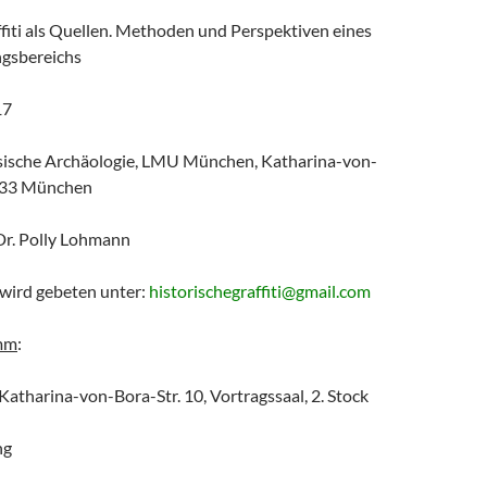
fiti als Quellen. Methoden und Perspektiven eines
ngsbereichs
17
assische Archäologie, LMU München, Katharina-von-
0333 München
 Dr. Polly Lohmann
ird gebeten unter:
historischegraffiti@gmail.com
mm
:
Katharina-von-Bora-Str. 10, Vortragssaal, 2. Stock
ng