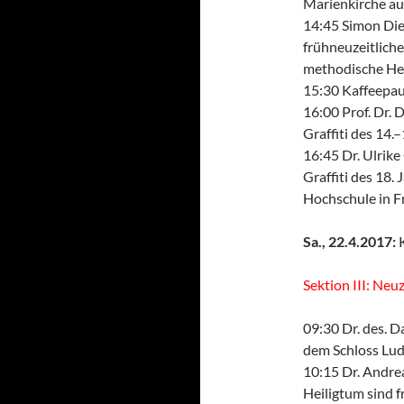
Marienkirche a
14:45 Simon Diet
frühneuzeitliche
methodische He
15:30 Kaffeepa
16:00 Prof. Dr. 
Graffiti des 14.
16:45 Dr. Ulrik
Graffiti des 18.
Hochschule in F
Sa., 22.4.2017:
K
Sektion III: Neuz
09:30 Dr. des. D
dem Schloss Lu
10:15 Dr. Andre
Heiligtum sind f