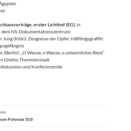
 Ägypten
use
chlussvorträge, erster Lichthof (EG)
, in
t dem NS-Dokumentationszentrum:
 Jung (Köln): Zeugnisse der Opfer: Häftlingsgraffiti
apogefängnis
r (Berlin): „O Wanze, o Wanze, o unheimliches Biest“
dem Ghetto Theresienstadt
sdiskussion und Konferenzende
avigation
RAG
num Poloniae 10,8