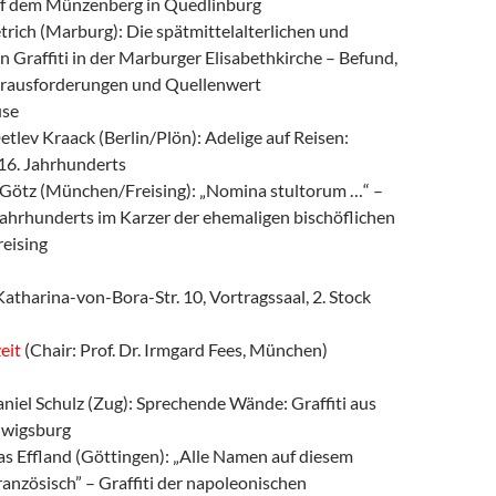
uf dem Münzenberg in Quedlinburg
rich (Marburg): Die spätmittelalterlichen und
n Graffiti in der Marburger Elisabethkirche – Befund,
rausforderungen und Quellenwert
use
Detlev Kraack (Berlin/Plön): Adelige auf Reisen:
–16. Jahrhunderts
e Götz (München/Freising): „Nomina stultorum …“ –
 Jahrhunderts im Karzer der ehemaligen bischöflichen
reising
atharina-von-Bora-Str. 10, Vortragssaal, 2. Stock
eit
(Chair: Prof. Dr. Irmgard Fees, München)
aniel Schulz (Zug): Sprechende Wände: Graffiti aus
dwigsburg
as Effland (Göttingen): „Alle Namen auf diesem
ranzösisch” – Graffiti der napoleonischen