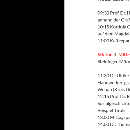
09:30 Prof. Dr. 
anhand der Graf
10:15 Kordula Go
auf dem Magdal
11:00 Kaffeepa
Sektion II: Mitt
Steininger, Mün
11:30 Dr. Ulrik
Handwerker-graff
Wenau (Kreis D
12:15 Prof. Dr. 
Sozialgeschichte
Beispiel Tirols
13:00 Mittagsp
14:00 Dr. Thoma