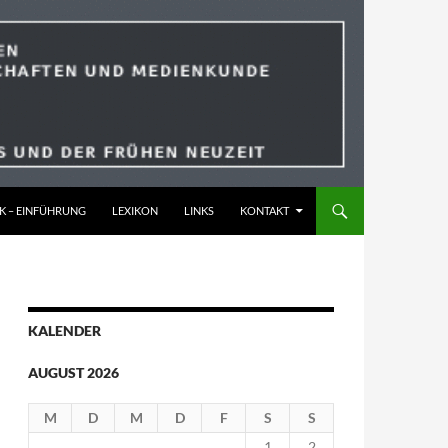
K – EINFÜHRUNG
LEXIKON
LINKS
KONTAKT
KALENDER
AUGUST 2026
M
D
M
D
F
S
S
1
2