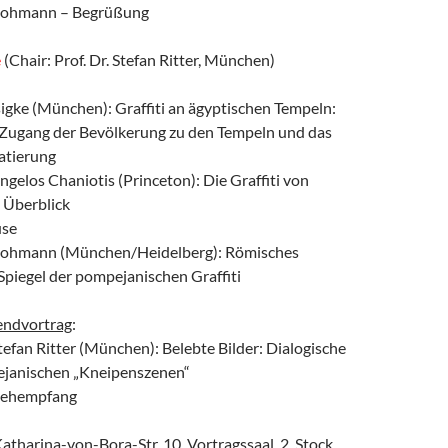
 Lohmann – Begrüßung
e
(Chair: Prof. Dr. Stefan Ritter, München)
sigke (München): Graffiti an ägyptischen Tempeln:
 Zugang der Bevölkerung zu den Tempeln und das
atierung
Angelos Chaniotis (Princeton): Die Graffiti von
 Überblick
use
y Lohmann (München/Heidelberg): Römisches
Spiegel der pompejanischen Graffiti
endvortrag
:
Stefan Ritter (München): Belebte Bilder: Dialogische
pejanischen „Kneipenszenen“
tehempfang
atharina-von-Bora-Str. 10, Vortragssaal, 2. Stock