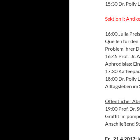
15:30 Dr. Polly
Sektion I: Antik
16:00 Julia Prei
Quellen für den
Problem ihrer D
16:45 Prof. Dr. 
Aphrodisias: Ein
17:30 Kaffeepa
18:00 Dr. Poll
Alltagsleben im 
Öffentlicher Ab
19:00 Prof. Dr. 
Graffiti in pom
Anschließend S
Fr., 21.4.2017:
K