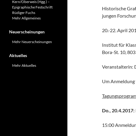
Kern/Oberweis (Hgg.) –
Epigraphische Festschrift
Historische Graf
Rüdiger Fuchs
jungen Forschu
Mehr Allgemeines
20.-22. April 20
Neuerscheinungen
Mehr Neuerscheinungen
Institut für Kl
Bora-St. 10, 8
Aktuelles
Mehr Aktuelles
Veranstalterin:
Um Anmeldung w
Tagungsprogra
Do., 20.4.2017:
15:00 Anmeldu