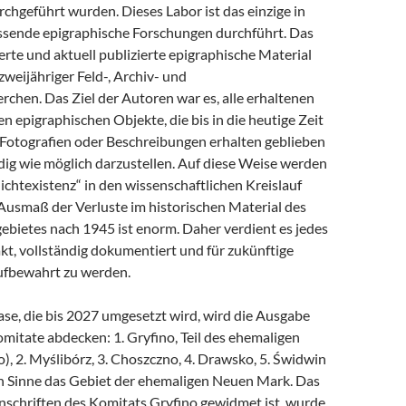
chgeführt wurden. Dieses Labor ist das einzige in
ssende epigraphische Forschungen durchführt. Das
rte und aktuell publizierte epigraphische Material
 zweijähriger Feld-, Archiv- und
rchen. Das Ziel der Autoren war es, alle erhaltenen
n epigraphischen Objekte, die bis in die heutige Zeit
 Fotografien oder Beschreibungen erhalten geblieben
ndig wie möglich darzustellen. Auf diese Weise werden
„Nichtexistenz“ in den wissenschaftlichen Kreislauf
 Ausmaß der Verluste im historischen Material des
bietes nach 1945 ist enorm. Daher verdient es jedes
kt, vollständig dokumentiert und für zukünftige
ufbewahrt zu werden.
ase, die bis 2027 umgesetzt wird, wird die Ausgabe
mitate abdecken: 1. Gryfino, Teil des ehemaligen
, 2. Myślibórz, 3. Choszczno, 4. Drawsko, 5. Świdwin
en Sinne das Gebiet der ehemaligen Neuen Mark. Das
Inschriften des Komitats Gryfino gewidmet ist, wurde