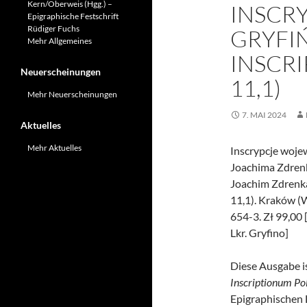
Kern/Oberweis (Hgg.) –
INSCR
Epigraphische Festschrift
Rüdiger Fuchs
GRYFI
Mehr Allgemeines
INSCR
Neuerscheinungen
11,1)
Mehr Neuerscheinungen
7. MAI 2024
Aktuelles
Mehr Aktuelles
Inscrypcje woj
Joachima Zdrenki
Joachim Zdrenka
11,1). Kraków 
654-3. Zł 99,00
Lkr. Gryfino]
Diese Ausgabe is
Inscriptionum Po
Epigraphischen L