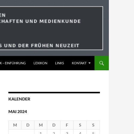
K – EINFÜHRUNG
LEXIKON
LINKS
KONTAKT
KALENDER
MAI 2024
M
D
M
D
F
S
S
1
2
3
4
5