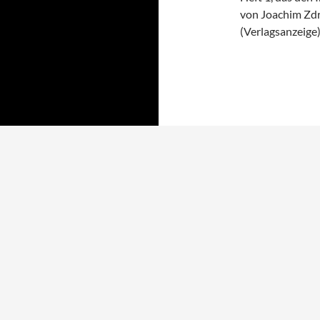
von Joachim Zdr
(Verlagsanzeige)
Stolz präsentiert von WordPress