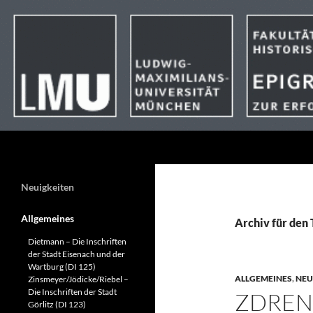
Suchen
Neuigkeiten
Allgemeines
Archiv für den 
Dietmann – Die Inschriften
der Stadt Eisenach und der
Wartburg (DI 125)
ALLGEMEINES
,
NEU
Zinsmeyer/Jödicke/Riebel –
Die Inschriften der Stadt
ZDREN
Görlitz (DI 123)