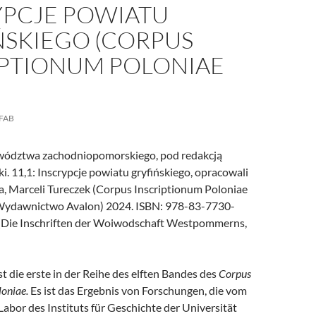
YPCJE POWIATU
ŃSKIEGO (CORPUS
IPTIONUM POLONIAE
FAB
ewództwa zachodniopomorskiego, pod redakcją
. 11,1: Inscrypcje powiatu gryfińskiego, opracowali
, Marceli Tureczek (Corpus Inscriptionum Poloniae
(Wydawnictwo Avalon) 2024. ISBN: 978-83-7730-
 [Die Inschriften der Woiwodschaft Westpommerns,
t die erste in der Reihe des elften Bandes des
Corpus
loniae.
Es ist das Ergebnis von Forschungen, die vom
abor des Instituts für Geschichte der Universität