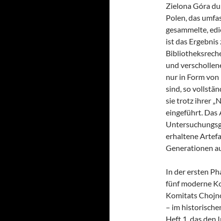
Zielona Góra dur
Polen, das umfa
gesammelte, edie
ist das Ergebnis
Bibliotheksreche
und verschollene
nur in Form von
sind, so vollstä
sie trotz ihrer 
eingeführt. Das
Untersuchungsge
erhaltene Artefa
Generationen a
In der ersten Ph
fünf moderne Ko
Komitats Chojno)
– im historisch
Heft 1, das den 