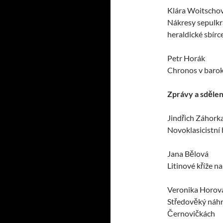
Klára Woitscho
Nákresy sepulkr
heraldické sbírc
Petr Horák
Chronos v barok
Zprávy a sdělen
Jindřich Záhork
Novoklasicistní
Jana Bělová
Litinové kříže n
Veronika Horov
Středověký náhr
Černovičkách