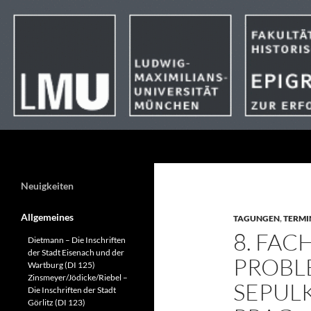
Suchen
Neuigkeiten
Allgemeines
TAGUNGEN
,
TERMI
8. FA
Dietmann – Die Inschriften
der Stadt Eisenach und der
PROBL
Wartburg (DI 125)
Zinsmeyer/Jödicke/Riebel –
SEPUL
Die Inschriften der Stadt
Görlitz (DI 123)