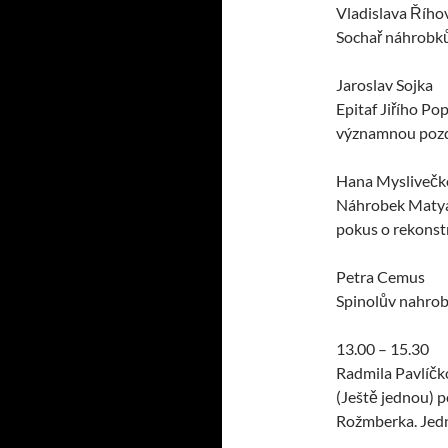
Vladislava Řího
Sochař náhrobků
Jaroslav Sojka
Epitaf Jiřího Pop
významnou pozd
Hana Myslivečk
Náhrobek Matyáš
pokus o rekonst
Petra Cemus
Spinolův nahrobn
13.00 – 15.30
Radmila Pavlíčk
(Ještě jednou) 
Rožmberka. Jedn