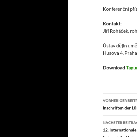
Konferenční pří
Kontakt
:
Jiří Roháček, r
Ústav dějin uměn
Husova 4, Praha 
Download
Tagu
Beitragsn
VORHERIGER BEIT
Inschriften der 
NÄCHSTER BEITRA
12. Internationale