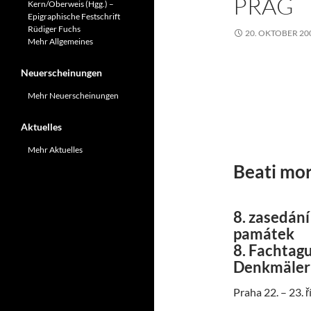
PRAG
Kern/Oberweis (Hgg.) –
Epigraphische Festschrift
Rüdiger Fuchs
20. OKTOBER 20
Mehr Allgemeines
#
Neuerscheinungen
Mehr Neuerscheinungen
#
Aktuelles
Mehr Aktuelles
Beati mor
8. zasedání
památek
8. Fachtag
Denkmäler
Praha 22. – 23. 