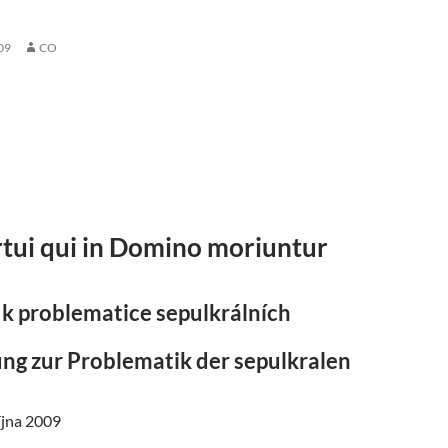
09
CO
tui qui in Domino moriuntur
 k problematice sepulkrálních
ung zur Problematik der sepulkralen
října 2009