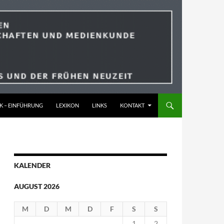
K – EINFÜHRUNG
LEXIKON
LINKS
KONTAKT
KALENDER
AUGUST 2026
M
D
M
D
F
S
S
1
2