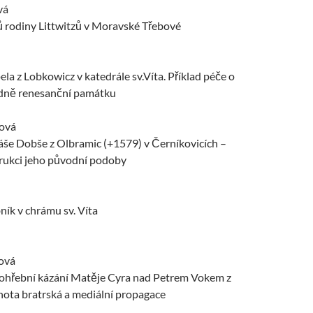
vá
 rodiny Littwitzů v Moravské Třebové
ela z Lobkowicz v katedrále sv.Víta. Příklad péče o
ně renesanční památku
ová
e Dobše z Olbramic (+1579) v Černíkovicích –
rukci jeho původní podoby
ík v chrámu sv. Víta
ová
pohřební kázání Matěje Cyra nad Petrem Vokem z
ota bratrská a mediální propagace