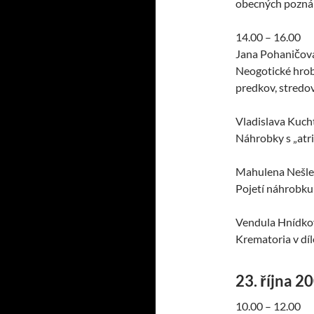
obecných pozná
14.00 – 16.00
Jana Pohaničová
Neogotické hrob
predkov, stredov
Vladislava Kuch
Náhrobky s „at
Mahulena Nešl
Pojetí náhrobku
Vendula Hnídko
Krematoria v díl
23. října 2
10.00 – 12.00