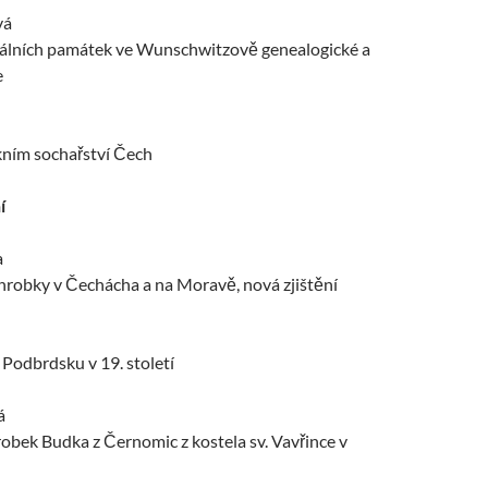
vá
álních památek ve Wunschwitzově genealogické a
e
ním sochařství Čech
í
a
 hrobky v Čechácha a na Moravě, nová zjištění
a Podbrdsku v 19. století
á
obek Budka z Černomic z kostela sv. Vavřince v