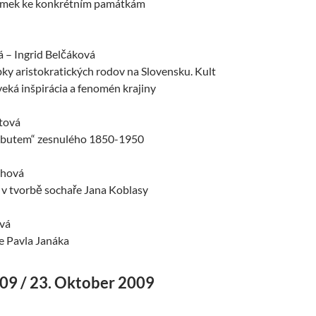
mek ke konkrétním památkám
 – Ingrid Belčáková
ky aristokratických rodov na Slovensku. Kult
eká inšpirácia a fenomén krajiny
tová
ributem“ zesnulého 1850-1950
ehová
 v tvorbě sochaře Jana Koblasy
vá
e Pavla Janáka
009 / 23. Oktober 2009