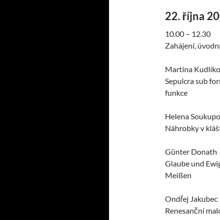
22. října 2
10.00 – 12.30
Zahájení, úvodní
Martina Kudlík
Sepulcra sub for
funkce
Helena Soukup
Náhrobky v kláš
Günter Donath
Glaube und Ewig
Meißen
Ondřej Jakubec
Renesanční malov