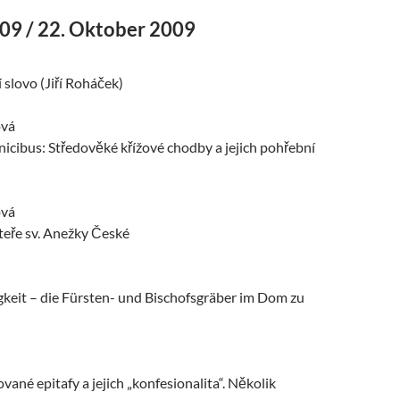
009 / 22. Oktober 2009
 slovo (Jiří Roháček)
ová
nicibus: Středověké křížové chodby a jejich pohřební
ová
teře sv. Anežky České
keit – die Fürsten- und Bischofsgräber im Dom zu
ané epitafy a jejich „konfesionalita“. Několik