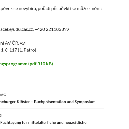
spěvek se nevybírá, pořadí příspěvků se může změnit
ohacek@udu.cas.cz, +420 221183399
í AV ČR, v.v.i.
1, č. 117 (1. Patro)
ngsprogramm (pdf 310 kB)
avigation
RAG
Lüneburger Klöster – Buchpräsentation und Symposium
G
 Fachtagung für mittelalterliche und neuzeitliche