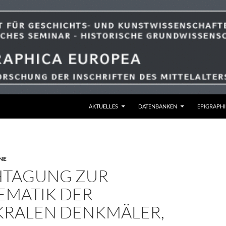
ZUM INHALT SPRINGEN
AKTUELLES
DATENBANKEN
EPIGRAPHI
NE
CHTAGUNG ZUR
EMATIK DER
KRALEN DENKMÄLER,