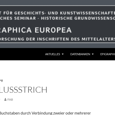
ZUM INHALT SPRINGEN
AKTUELLES
DATENBANKEN
EPIGRAPHI
FT
USSSTRICH
9
FAB
n Buchstaben durch Verbindung zweier oder mehrerer