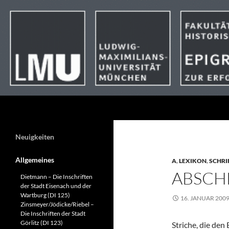
Suchen
Neuigkeiten
Allgemeines
A
,
LEXIKON
,
SCHRI
ABSCHL
Dietmann – Die Inschriften
der Stadt Eisenach und der
Wartburg (DI 125)
16. JANUAR 200
Zinsmeyer/Jödicke/Riebel –
Die Inschriften der Stadt
Görlitz (DI 123)
Striche, die de