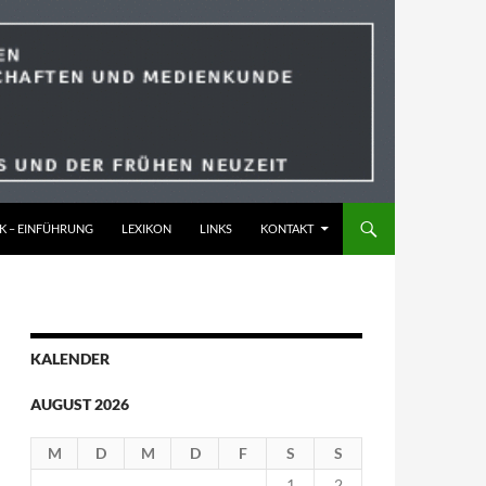
K – EINFÜHRUNG
LEXIKON
LINKS
KONTAKT
KALENDER
AUGUST 2026
M
D
M
D
F
S
S
1
2