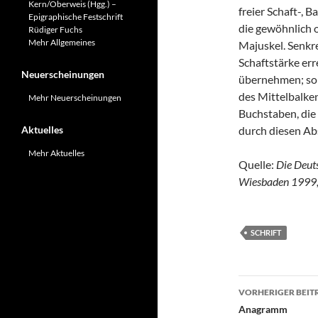
Kern/Oberweis (Hgg.) –
freier Schaft-, 
Epigraphische Festschrift
die gewöhnlich o
Rüdiger Fuchs
Mehr Allgemeines
Majuskel. Senkr
Schaftstärke err
Neuerscheinungen
übernehmen; so 
des Mittelbalke
Mehr Neuerscheinungen
Buchstaben, die
Aktuelles
durch diesen Ab
Mehr Aktuelles
Quelle:
Die Deuts
Wiesbaden 1999,
SCHRIFT
Beitragsn
VORHERIGER BEIT
Anagramm