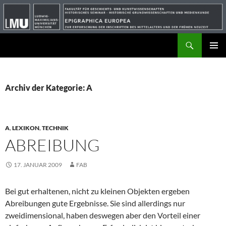
Suchen
ZUM
PRIMÄR
INHALT
MENÜ
SPRINGEN
Archiv der Kategorie: A
A
,
LEXIKON
,
TECHNIK
ABREIBUNG
17. JANUAR 2009
FAB
Bei gut erhaltenen, nicht zu kleinen Objekten ergeben
Abreibungen gute Ergebnisse. Sie sind allerdings nur
zweidimensional, haben deswegen aber den Vorteil einer