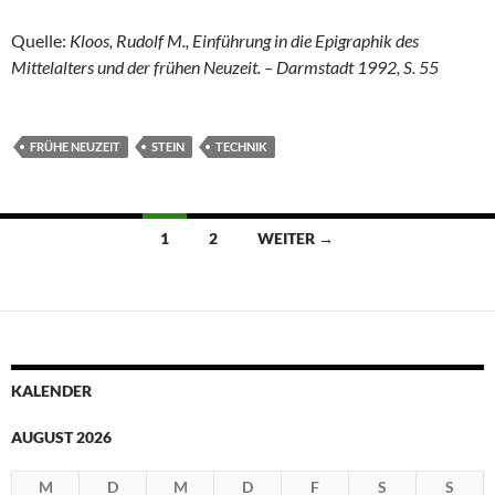
Quelle:
Kloos, Rudolf M., Einführung in die Epigraphik des
Mittelalters und der frühen Neuzeit. – Darmstadt 1992, S. 55
FRÜHE NEUZEIT
STEIN
TECHNIK
Beitragsnavigation
1
2
WEITER →
KALENDER
AUGUST 2026
M
D
M
D
F
S
S