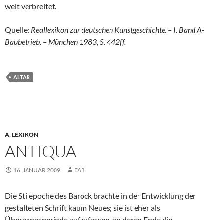
weit verbreitet.
Quelle:
Reallexikon zur deutschen Kunstgeschichte. – I. Band A-
Baubetrieb. – München 1983, S. 442ff.
ALTAR
A
,
LEXIKON
ANTIQUA
16. JANUAR 2009
FAB
Die Stilepoche des Barock brachte in der Entwicklung der
gestalteten Schrift kaum Neues; sie ist eher als
Übergangsperiode aufzufassen, an deren Ende die