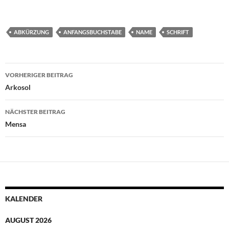
ABKÜRZUNG
ANFANGSBUCHSTABE
NAME
SCHRIFT
Beitragsnavigation
VORHERIGER BEITRAG
Arkosol
NÄCHSTER BEITRAG
Mensa
KALENDER
AUGUST 2026