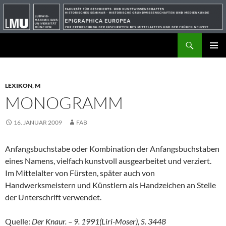
Suchen
ZUM
PRIMÄR
INHALT
MENÜ
SPRINGEN
LEXIKON
,
M
MONOGRAMM
16. JANUAR 2009
FAB
Anfangsbuchstabe oder Kombination der Anfangsbuchstaben
eines Namens, vielfach kunstvoll ausgearbeitet und verziert.
Im Mittelalter von Fürsten, später auch von
Handwerksmeistern und Künstlern als Handzeichen an Stelle
der Unterschrift verwendet.
Quelle:
Der Knaur. – 9. 1991(Liri-Moser), S. 3448