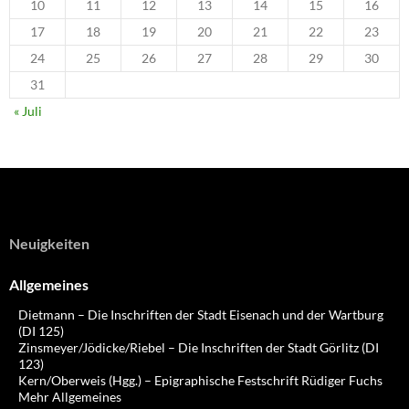
10
11
12
13
14
15
16
17
18
19
20
21
22
23
24
25
26
27
28
29
30
31
« Juli
Neuigkeiten
Allgemeines
Dietmann – Die Inschriften der Stadt Eisenach und der Wartburg
(DI 125)
Zinsmeyer/Jödicke/Riebel – Die Inschriften der Stadt Görlitz (DI
123)
Kern/Oberweis (Hgg.) – Epigraphische Festschrift Rüdiger Fuchs
Mehr Allgemeines