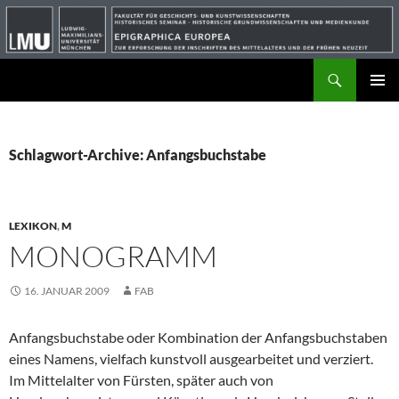
Suchen
ZUM
PRIMÄR
INHALT
MENÜ
SPRINGEN
Schlagwort-Archive: Anfangsbuchstabe
LEXIKON
,
M
MONOGRAMM
16. JANUAR 2009
FAB
Anfangsbuchstabe oder Kombination der Anfangsbuchstaben
eines Namens, vielfach kunstvoll ausgearbeitet und verziert.
Im Mittelalter von Fürsten, später auch von