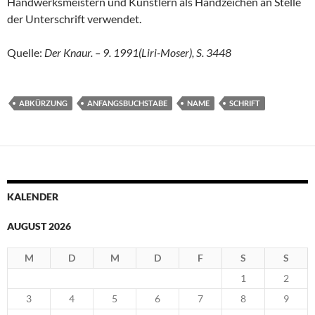
Handwerksmeistern und Künstlern als Handzeichen an Stelle
der Unterschrift verwendet.
Quelle:
Der Knaur. – 9. 1991(Liri-Moser), S. 3448
ABKÜRZUNG
ANFANGSBUCHSTABE
NAME
SCHRIFT
KALENDER
AUGUST 2026
M
D
M
D
F
S
S
1
2
3
4
5
6
7
8
9