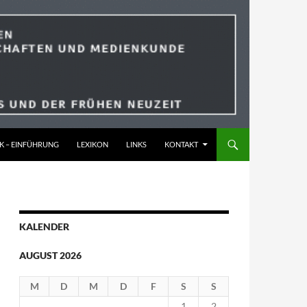
K – EINFÜHRUNG
LEXIKON
LINKS
KONTAKT
KALENDER
AUGUST 2026
M
D
M
D
F
S
S
1
2