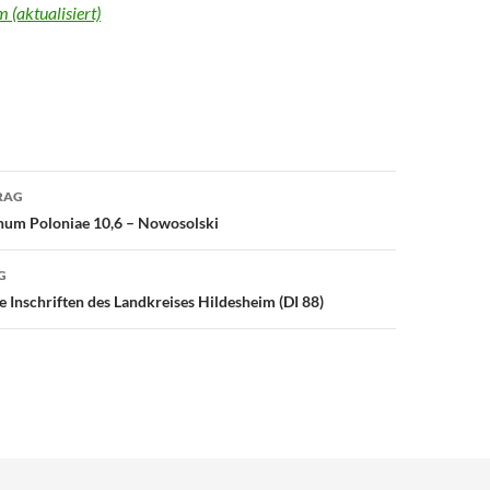
(aktualisiert)
avigation
RAG
onum Poloniae 10,6 – Nowosolski
G
e Inschriften des Landkreises Hildesheim (DI 88)