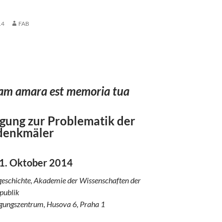
14
FAB
agung zur Problematik der
denkmäler
am amara est memoria tua
agung zur Problematik der
denkmäler
31. Oktober 2014
tgeschichte, Akademie der Wissenschaften der
publik
gungszentrum, Husova 6, Praha 1