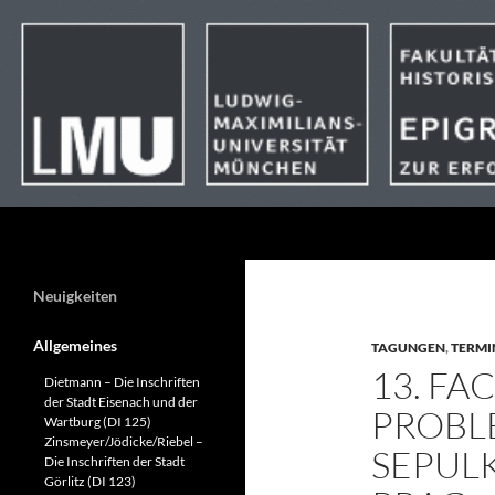
Suchen
Neuigkeiten
Allgemeines
TAGUNGEN
,
TERMI
13. F
Dietmann – Die Inschriften
der Stadt Eisenach und der
PROBL
Wartburg (DI 125)
Zinsmeyer/Jödicke/Riebel –
SEPUL
Die Inschriften der Stadt
Görlitz (DI 123)