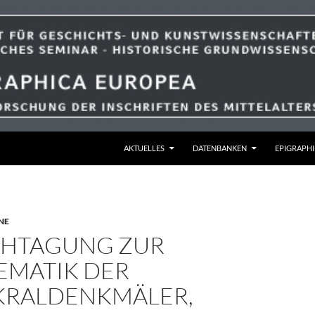
ZUM INHALT SPRINGEN
AKTUELLES
DATENBANKEN
EPIGRAPHI
NE
ACHTAGUNG ZUR
EMATIK DER
KRALDENKMÄLER,