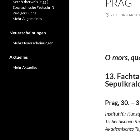
PRAG
Kern/Oberweis (Hgg.) –
Epigraphische Festschrift
Rüdiger Fuchs
21. FEBRUAR 20
Mehr Allgemeines
13. Facht
Neuerscheinungen
Sepulkral
Mehr Neuerscheinungen
O mors, qu
Aktuelles
Mehr Aktuelles
13. Facht
Sepulkral
Prag, 30. – 
Institut für Kuns
Tschechischen Re
Akademisches Ta