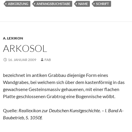
ABKÜRZUNG
ANFANGSBUCHSTABE
NAME
SCHRIFT
A
,
LEXIKON
ARKOSOL
16. JANUAR 2009
FAB
bezeichnet im antiken Grabbau diejenige Form eines
Wandgrabes, bei welchem sich über dem kastenförmig in das
gewachsene Gesteinsmassiv gehauenen, mit einer flachen
Platte geschlossenen Grabtrog eine Bogennische wölbt.
Quelle:
Reallexikon zur Deutschen Kunstgeschichte. – I. Band A-
Baubetrieb, S. 1050f.