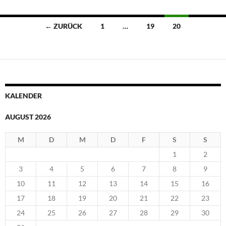
Beitragsnavigation
← ZURÜCK
1
…
19
20
KALENDER
AUGUST 2026
M
D
M
D
F
S
S
1
2
3
4
5
6
7
8
9
10
11
12
13
14
15
16
17
18
19
20
21
22
23
24
25
26
27
28
29
30